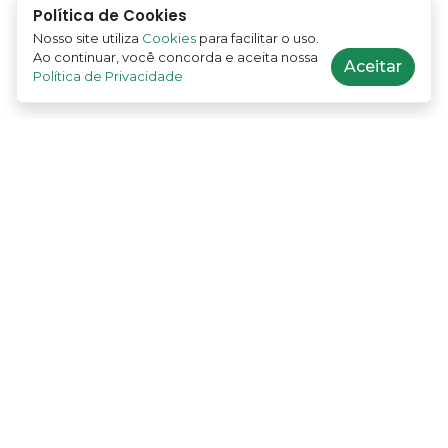
Política de Cookies
Nosso site utiliza
Cookies
para facilitar o uso.
Ao continuar, você concorda e aceita nossa
Aceitar
Política de Privacidade
Soluções de pagamento simples e seguras para
negócios e profissionais, independentemente do
porte.
contato@recebeaqui.com
CNPJ: 25.369.743/0001-64
Av. Alameda Oscar Niemeyer, 1033 - Nova Lima,
MG
Rua Levindo Lopes, 357 - Belo Horizonte, MG